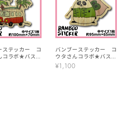
ーステッカー コ
バンブーステッカー コ
んコラボ★バス
ウタさんコラボ★バス
ズ 1枚
中サイズ 1枚
0
¥1,100