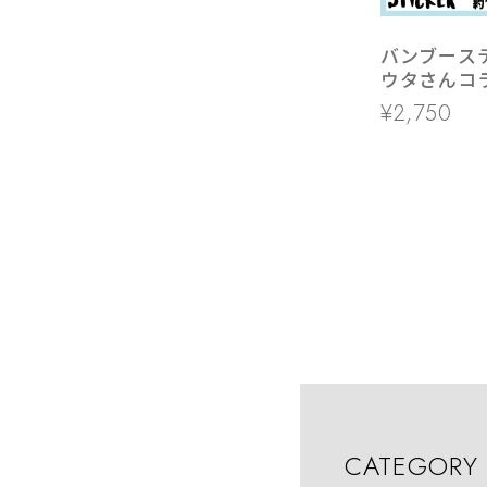
バンブース
ウタさんコ
ルドインカ
¥2,750
ー
CATEGORY