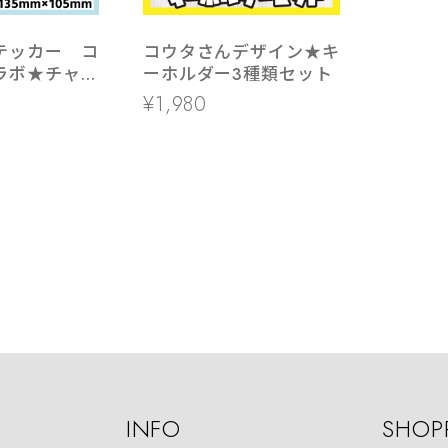
テッカー コ
コウタさんデザイン★キ
ラボ★チャイ
ーホルダー3種類セット
ー ステッカ
¥1,980
INFO
SHOP