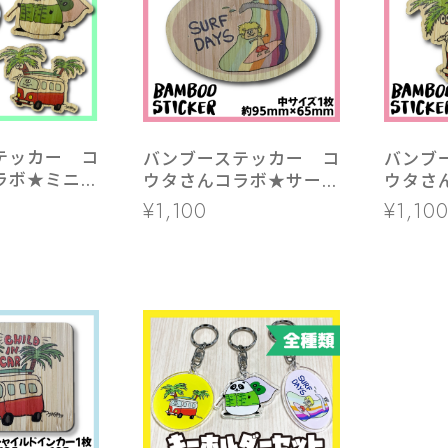
テッカー コ
バンブーステッカー コ
バンブ
ラボ★ミニス
ウタさんコラボ★サーフ
ウタさ
枚セット
ぼうや 中サイズ 1枚
中サイ
¥1,100
¥1,10