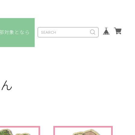
なら
さん