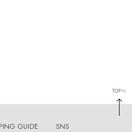
TOPへ
PING GUIDE
SNS