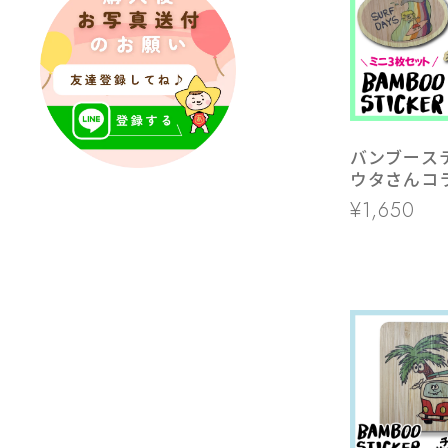
バンブース
ウタさんコ
テッカー3
¥1,650