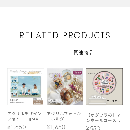
RELATED PRODUCTS
関連商品
アクリルデザイン
アクリルフォトキ
【オダワラの】マ
フォト ーgreen
ーホルダー
ンホールコースタ
ー ▶ LL・A5・
ー
¥1,650
¥1,650
¥550
A4サイズ