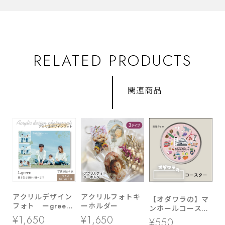
RELATED PRODUCTS
関連商品
アクリルデザイン
アクリルフォトキ
【オダワラの】マ
フォト ーgreen
ーホルダー
ンホールコースタ
ー ▶ LL・A5・
ー
¥1,650
¥1,650
¥550
A4サイズ