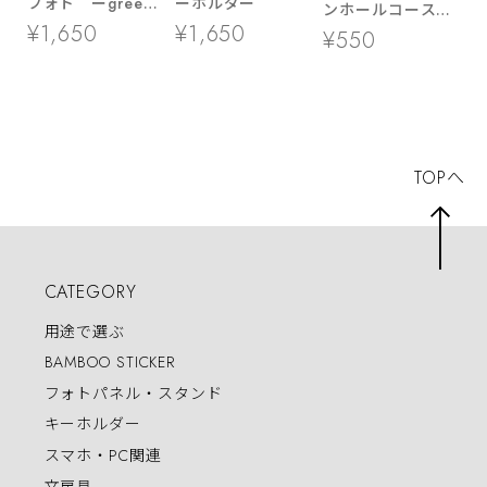
フォト ーgreen
ーホルダー
ンホールコースタ
ー ▶ LL・A5・
ー
¥1,650
¥1,650
¥550
A4サイズ
TOPへ
CATEGORY
用途で選ぶ
BAMBOO STICKER
フォトパネル・スタンド
キーホルダー
スマホ・PC関連
文房具