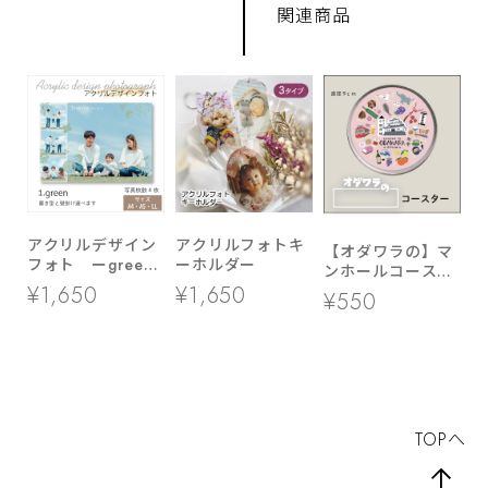
関連商品
アクリルデザイン
アクリルフォトキ
【オダワラの】マ
フォト ーgreen
ーホルダー
ンホールコースタ
ー ▶ LL・A5・
ー
¥1,650
¥1,650
¥550
A4サイズ
TOPへ