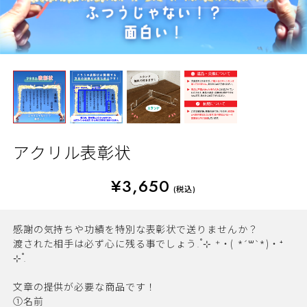
アクリル表彰状
¥3,650
(税込)
感謝の気持ちや功績を特別な表彰状で送りませんか？
渡された相手は必ず心に残る事でしょう.˚⊹ ⁺‧( *´꒳`*)‧⁺
⊹˚.
文章の提供が必要な商品です！
①名前