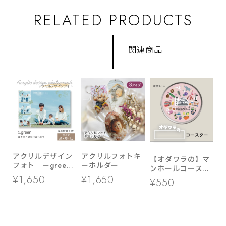
RELATED PRODUCTS
関連商品
アクリルデザイン
アクリルフォトキ
【オダワラの】マ
フォト ーgreen
ーホルダー
ンホールコースタ
ー ▶ LL・A5・
ー
¥1,650
¥1,650
¥550
A4サイズ