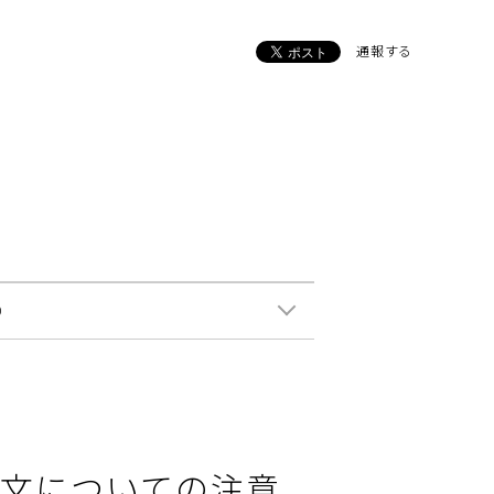
通報する
0
文についての注意