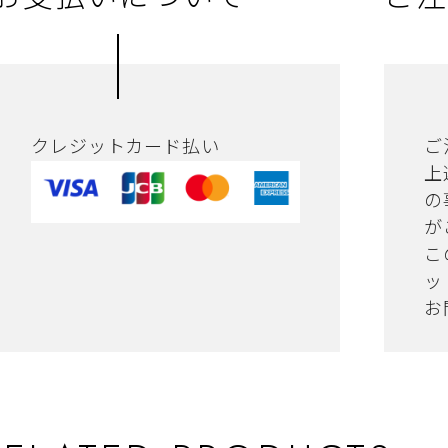
クレジットカード払い
ご
上
の
が
こ
ッ
お