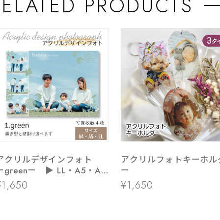
RELATED PRODUCTS
アクリルデザインフォト
アクリルフォトキーホル
ーgreenー ▶ LL・A5・A4
ー
サイズ
¥1,650
¥1,650