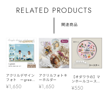
RELATED PRODUCTS
関連商品
アクリルデザイン
アクリルフォトキ
【オダワラの】マ
フォト ーgreen
ーホルダー
ンホールコースタ
ー ▶ LL・A5・
ー
¥1,650
¥1,650
¥550
A4サイズ