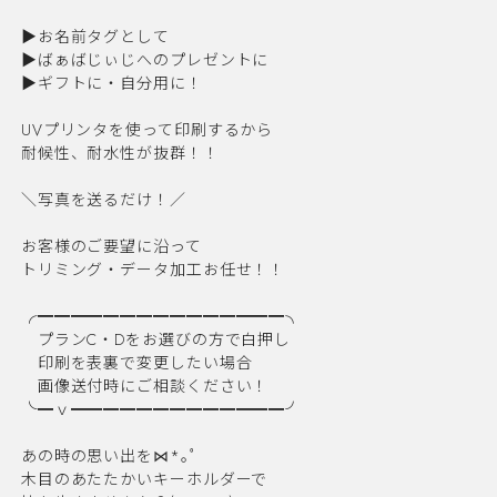
▶︎お名前タグとして
▶︎ばぁばじぃじへのプレゼントに
▶︎ギフトに・自分用に！
UVプリンタを使って印刷するから
耐候性、耐水性が抜群！！
＼写真を送るだけ！／
お客様のご要望に沿って
トリミング・データ加工お任せ！！
╭━━━━━━━━━━━━━━━╮
プランC・Dをお選びの方で白押し
印刷を表裏で変更したい場合
画像送付時にご相談ください！
╰━ｖ━━━━━━━━━━━━━╯
あの時の思い出を⋈*｡ﾟ
木目のあたたかいキーホルダーで