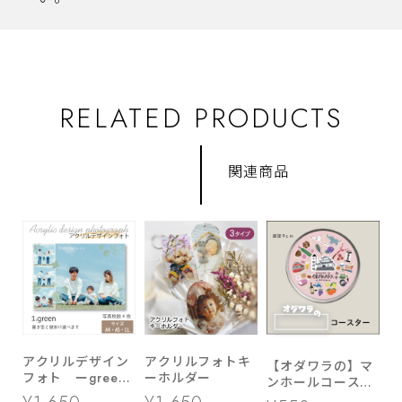
RELATED PRODUCTS
関連商品
アクリルデザイン
アクリルフォトキ
【オダワラの】マ
フォト ーgreen
ーホルダー
ンホールコースタ
ー ▶ LL・A5・
ー